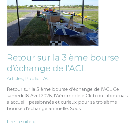
sur
la
3
ème
bourse
d’échange
de
l’ACL
Retour sur la 3 ème bourse
d’échange de l’ACL
Articles
,
Public
|
ACL
Retour sur la 3 ème bourse d’échange de l’ACL ​Ce
samedi 18 Avril 2026, l’Aéromodèle Club du Libournais
a accueilli passionnés et curieux pour sa troisième
bourse d’échange annuelle. Sous
Lire la suite »