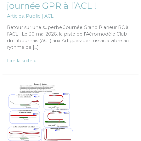
journée GPR à l’ACL !
Articles
,
Public
|
ACL
Retour sur une superbe Journée Grand Planeur RC à
l’ACL ! Le 30 mai 2026, la piste de l’Aéromodèle Club
du Libournais (ACL) aux Artigues-de-Lussac a vibré au
rythme de […]
Lire la suite »
Session
Ailes
et
brevets
QPDD
2026