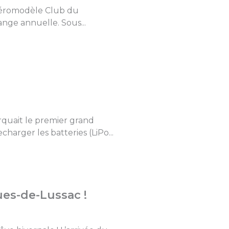
’Aéromodèle Club du
ange annuelle. Sous...
rquait le premier grand
arger les batteries (LiPo...
es-de-Lussac !