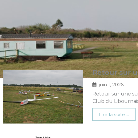
Aller
au
contenu
Retour sur u
juin 1, 2026
Retour sur une sup
Club du Libournais
Lire la suite ...