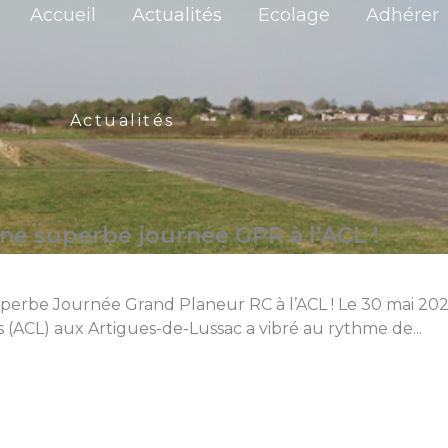
Accueil
Actualités
Ecolage
Adhérer
Actualités
ne superbe journée GPR à l’ACL !
erbe Journée Grand Planeur RC à l’ACL ! Le 30 mai 2026
 (ACL) aux Artigues-de-Lussac a vibré au rythme de...