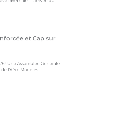
ve hivernale ! L’arrivée du
enforcée et Cap sur
026 ! Une Assemblée Générale
de l’Aéro Modèles...