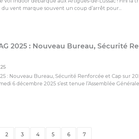
 Vol Indoor débarque aux Artigues-de-Lussac ! Fini la trê
 et du vent marque souvent un coup d’arrêt pour...
’AG 2025 : Nouveau Bureau, Sécurité R
025
025 : Nouveau Bureau, Sécurité Renforcée et Cap sur 2
medi 6 décembre 2025 s’est tenue l’Assemblée Générale 
2
3
4
5
6
7